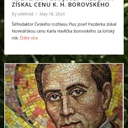
ZÍSKAL CENU K. H. BOROVSKÉHO
By
velehrad
/
May 18, 2024
Šéfredaktor Českého rozhlasu Plus Josef Pazderka získal
Novinářskou cenu Karla Havlíčka Borovského za loňský
rok.
Čtěte více