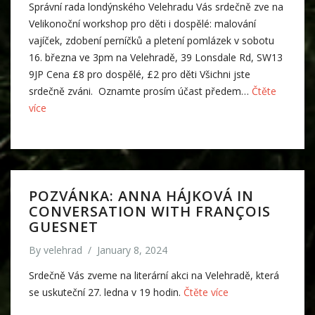
Správní rada londýnského Velehradu Vás srdečně zve na
Velikonoční workshop pro děti i dospělé: malování
vajíček, zdobení perníčků a pletení pomlázek v sobotu
16. března ve 3pm na Velehradě, 39 Lonsdale Rd, SW13
9JP Cena £8 pro dospělé, £2 pro děti Všichni jste
srdečně zváni. Oznamte prosím účast předem…
Čtěte
více
POZVÁNKA: ANNA HÁJKOVÁ IN
CONVERSATION WITH FRANÇOIS
GUESNET
By
velehrad
/
January 8, 2024
Srdečně Vás zveme na literární akci na Velehradě, která
se uskuteční 27. ledna v 19 hodin.
Čtěte více