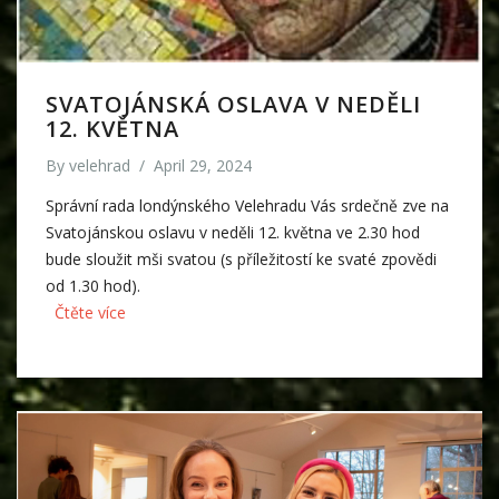
SVATOJÁNSKÁ OSLAVA V NEDĚLI
12. KVĚTNA
By
velehrad
/
April 29, 2024
Správní rada londýnského Velehradu Vás srdečně zve na
Svatojánskou oslavu v neděli 12. května ve 2.30 hod
bude sloužit mši svatou (s příležitostí ke svaté zpovědi
od 1.30 hod).
Čtěte více