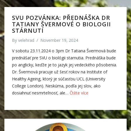
SVU POZVÁNKA: PŘEDNÁŠKA DR
TATIANY ŠVERMOVÉ O BIOLOGII
STÁRNUTÍ
By
velehrad
/
November 19, 2024
V sobotu 23.11.2024 o 3pm Dr Tatiana Švermová bude
prednášať pre SVU o biológii starnutia. Prednáška bude
po anglicky, keďže je to jazyk jej vedeckého pôsobenia.
Dr. Švermová pracuje už šesť rokov na Institute of
Healthy Ageing, ktorý je súčasťou UCL (University
College London). Neskúma, podľa jej slov, ako
dosiahnuť nesmrteľnosť, ale…
Čtěte více