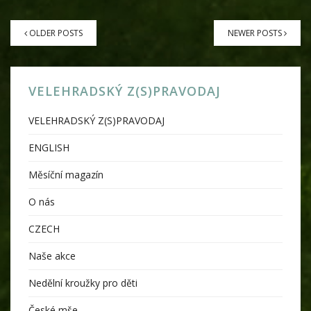
Posts
navigation
OLDER POSTS
NEWER POSTS
VELEHRADSKÝ Z(S)PRAVODAJ
VELEHRADSKÝ Z(S)PRAVODAJ
ENGLISH
Měsíční magazín
O nás
CZECH
Naše akce
Nedělní kroužky pro děti
České mše