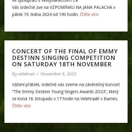
ve spolupráci s Velvyslanectvím ČR
Vás srdečně zve na VZPOMÍNKU NA JANA PALACHA v
pátek 19. ledna 2024 od 19ti hodin.
Čtěte více
CONCERT OF THE FINAL OF EMMY
DESTINN SINGING COMPETITION
ON SATURDAY 18TH NOVEMBER
By
velehrad
/
November 9, 2023
Vážení přátelé, srdečně vás zveme na závěrečný koncert
“The Emmy Destinn Young Singers Awards 2O23”, který
se koná 18. listopadu v 17 hodin na Velehradě v Barnes.
Čtěte více