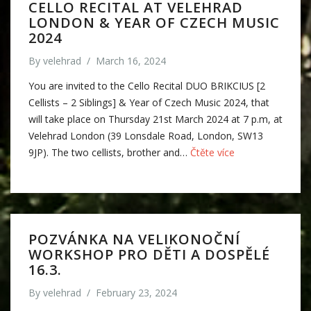
CELLO RECITAL AT VELEHRAD
LONDON & YEAR OF CZECH MUSIC
2024
By
velehrad
/
March 16, 2024
You are invited to the Cello Recital DUO BRIKCIUS [2
Cellists – 2 Siblings] & Year of Czech Music 2024, that
will take place on Thursday 21st March 2024 at 7 p.m, at
Velehrad London (39 Lonsdale Road, London, SW13
9JP). The two cellists, brother and…
Čtěte více
POZVÁNKA NA VELIKONOČNÍ
WORKSHOP PRO DĚTI A DOSPĚLÉ
16.3.
By
velehrad
/
February 23, 2024